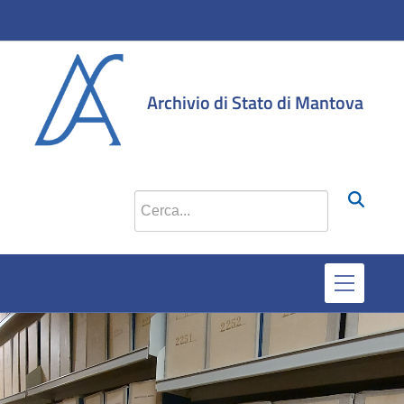
si apr
Archivio di Stato di Mantova
Cerca nel sito